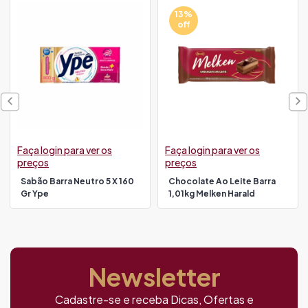
13%
off
Faça login para ver os
Faça login para ver os
preços
preços
Sabão Barra Neutro 5 X 160
Chocolate Ao Leite Barra
Gr Ype
1,01kg Melken Harald
Newsletter
Cadastre-se e receba Dicas, Ofertas e