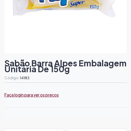
Sabão Barra Alpes Embalagem
Unitária De 150g
Código:
14183
Faça login para ver os preços