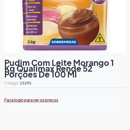
Pudim Com Leite Morango 1
Kg Qualimax Rende 52
Porções De 100 Ml
Código:
23295
Faça login para ver os preços