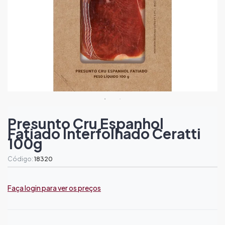
Presunto Cru Espanhol
Fatiado Interfolhado Ceratti
100g
Código:
18320
Faça login para ver os preços