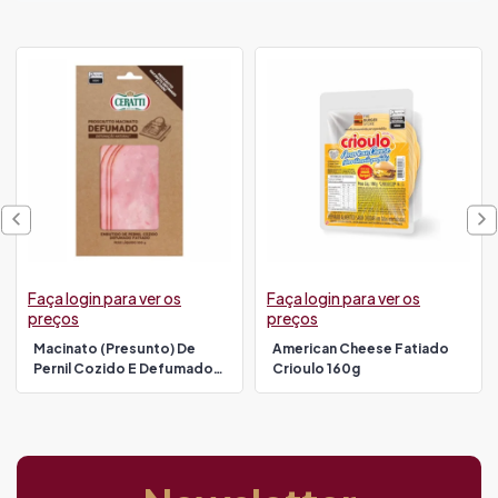
Faça login para ver os
Faça login para ver os
preços
preços
Macinato (presunto) De
American Cheese Fatiado
Pernil Cozido E Defumado
Crioulo 160g
Fatiado Ceratti 100g