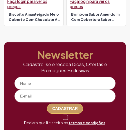
Faça login para ver os
Faça login para ver os
preços
preços
Biscoito Amanteigado Meio
Bombom Sabor Amendoim
Coberto Com Chocolate Ao
Com Cobertura Sabor
Leite Carinho 1,7 Kg Barion
Chocolate Ao Leite 2,3 Kg
Barion
Newsletter
Cadastre-se e receba Dicas, Ofertas e
Promoções Exclusivas
CADASTRAR
Declaro que li e aceito os
termos e condições
.