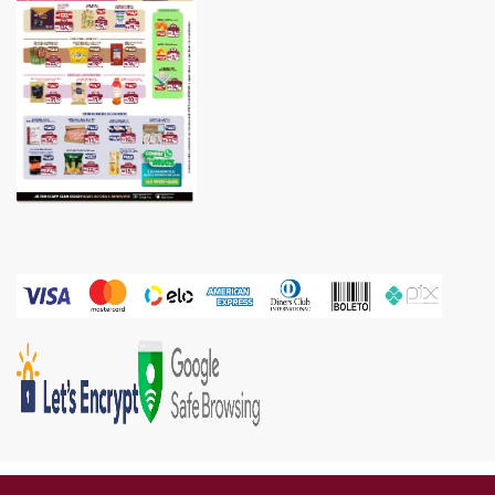
Gold Industria e Comercio Ltda | CNPJ: 05.671.160/0002-67 | Endereço: Rua Piên, 576 -