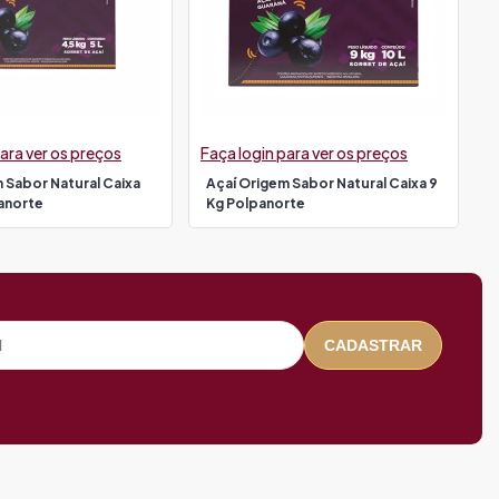
ara ver os preços
Faça login para ver os preços
 Sabor Natural Caixa
Açaí Origem Sabor Natural Caixa 9
anorte
Kg Polpanorte
CADASTRAR