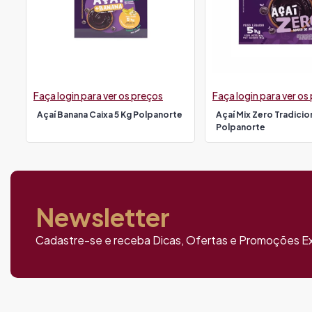
Faça login para ver os preços
Faça login para ver os
Açaí Banana Caixa 5 Kg Polpanorte
Açaí Mix Zero Tradicion
Polpanorte
Newsletter
Cadastre-se e receba Dicas, Ofertas e Promoções Ex