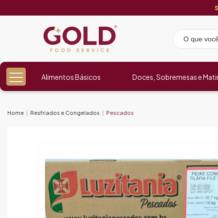
Alimentos Básicos
Doces, Sobremesas e Mati
Home
Resfriados e Congelados
Pescados