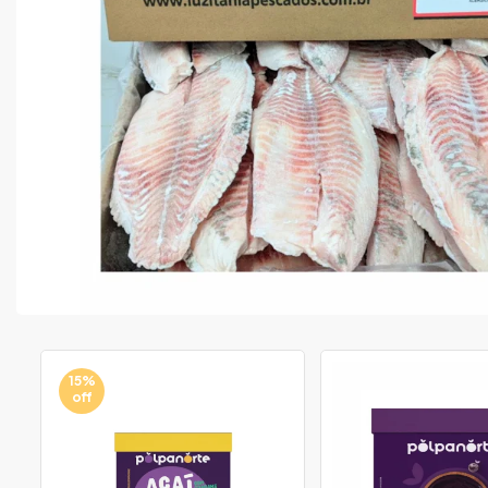
15%
off