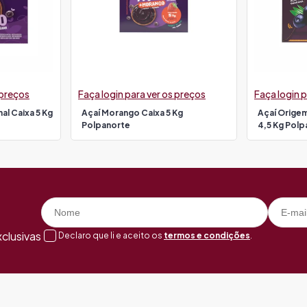
 preços
Faça login para ver os preços
Faça login p
al Caixa 5 Kg
Açaí Morango Caixa 5 Kg
Açaí Origem
Polpanorte
4,5 Kg Polp
clusivas
Declaro que li e aceito os
termos e condições
.