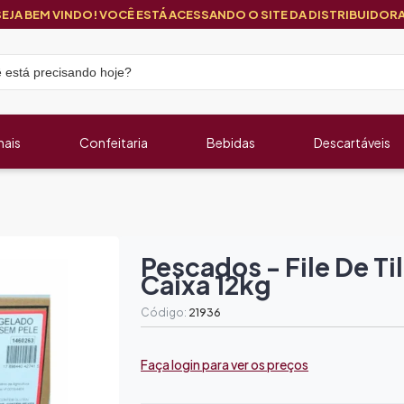
SEJA BEM VINDO! VOCÊ ESTÁ ACESSANDO O SITE DA DISTRIBUIDORA
nais
Confeitaria
Bebidas
Descartáveis
Pescados - File De Til
Caixa 12kg
Código:
21936
Faça login para ver os preços