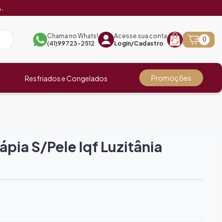
.
Chama no Whats!
Acesse sua conta
0
(41)99723-2512
Login/Cadastro
Promoções
Resfriados e Congelados
ápia S/pele Iqf Luzitânia