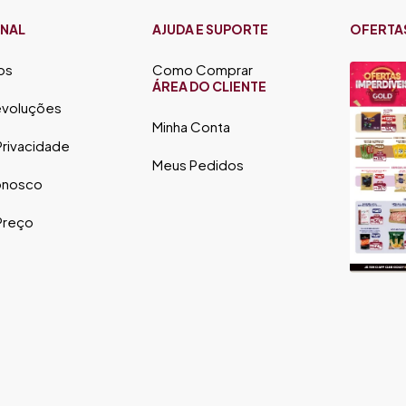
ONAL
AJUDA E SUPORTE
OFERTA
os
Como Comprar
ÁREA DO CLIENTE
evoluções
Minha Conta
 Privacidade
Meus Pedidos
onosco
 Preço