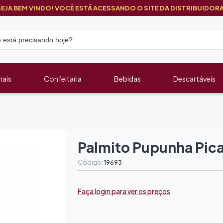
SEJA BEM VINDO! VOCÊ ESTÁ ACESSANDO O SITE DA DISTRIBUIDORA
nais
Confeitaria
Bebidas
Descartáveis
Palmito Pupunha Pic
Código:
19693
Faça login para ver os preços