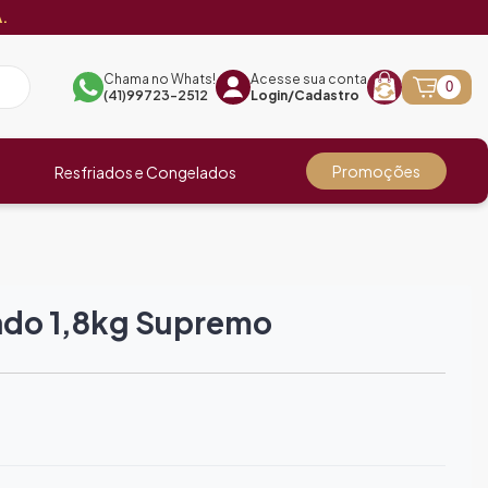
.
Chama no Whats!
Acesse sua conta
0
(41)99723-2512
Login/Cadastro
Promoções
Resfriados e Congelados
ado 1,8kg Supremo