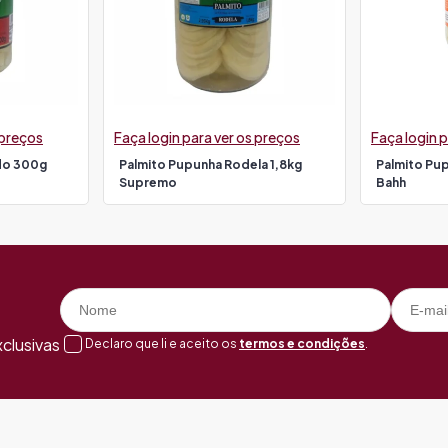
 preços
Faça login para ver os preços
Faça login p
do 300g
Palmito Pupunha Rodela 1,8kg
Palmito Pu
Supremo
Bahh
clusivas
Declaro que li e aceito os
termos e condições
.