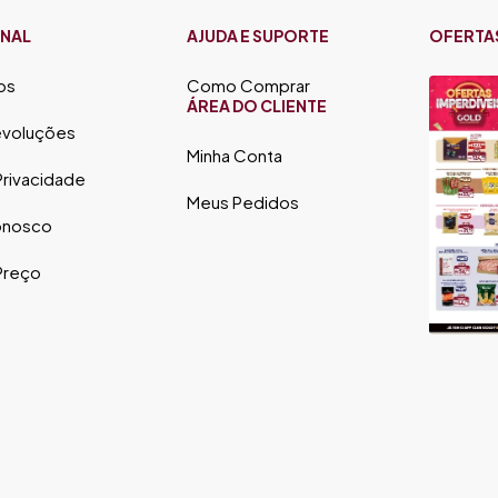
ONAL
AJUDA E SUPORTE
OFERTA
os
Como Comprar
ÁREA DO CLIENTE
evoluções
Minha Conta
 Privacidade
Meus Pedidos
onosco
 Preço