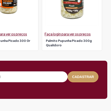
ara ver os preços
Faça login para ver os preços
punha Picado 300 Gr
Palmito Pupunha Picado 300g
Qualidoro
CADASTRAR