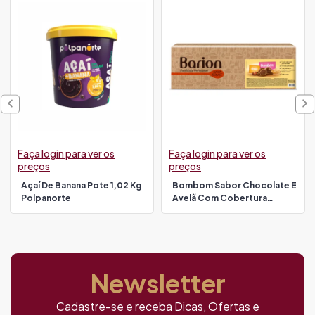
Faça login para ver os
Faça login para ver os
preços
preços
Açaí De Banana Pote 1,02 Kg
Bombom Sabor Chocolate E
Polpanorte
Avelã Com Cobertura
Chocolate Ao Leite 2,3 Kg
Barion
Newsletter
Cadastre-se e receba Dicas, Ofertas e