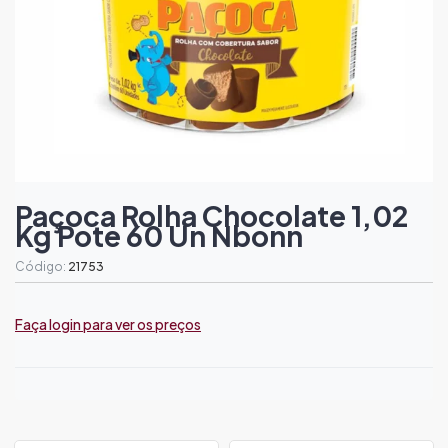
Paçoca Rolha Chocolate 1,02
Kg Pote 60 Un Nbonn
Código:
21753
Faça login para ver os preços