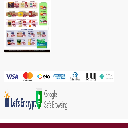
Gold Industria e Comercio Ltda | CNPJ: 05.671.160/0002-67 | Endereço: Rua Piên, 576 -