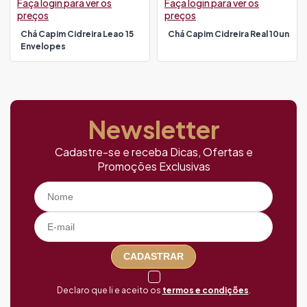
Faça login para ver os
Faça login para ver os
preços
preços
Chá Capim Cidreira Leao 15
Chá Capim Cidreira Real 10un
Envelopes
Newsletter
Cadastre-se e receba Dicas, Ofertas e
Promoções Exclusivas
CADASTRAR
Declaro que li e aceito os
termos e condições
.