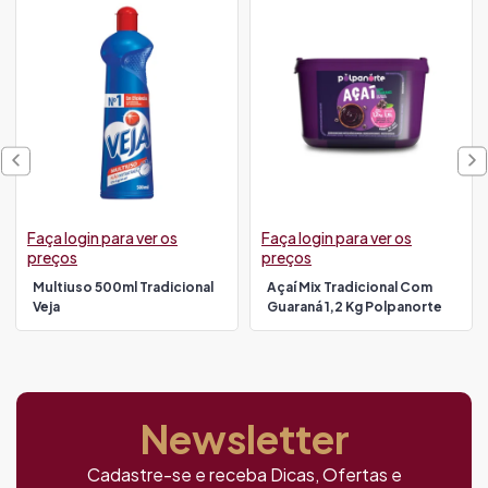
Faça login para ver os
Faça login para ver os
preços
preços
Multiuso 500ml Tradicional
Açaí Mix Tradicional Com
Veja
Guaraná 1,2 Kg Polpanorte
Newsletter
Cadastre-se e receba Dicas, Ofertas e