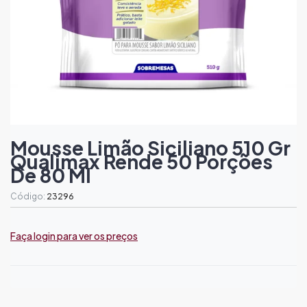
Mousse Limão Siciliano 510 Gr
Qualimax Rende 50 Porções
De 80 Ml
Código:
23296
Faça login para ver os preços