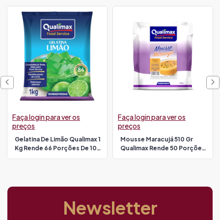
Faça login para ver os
Faça login para ver os
preços
preços
Gelatina De Limão Qualimax 1
Mousse Maracujá 510 Gr
Kg Rende 66 Porções De 100
Qualimax Rende 50 Porções
Ml
De 80 Ml
Newsletter