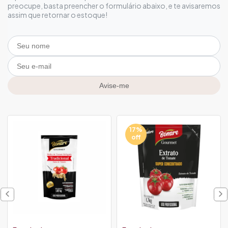
preocupe, basta preencher o formulário abaixo, e te avisaremos
assim que retornar o estoque!
Avise-me
17%
off