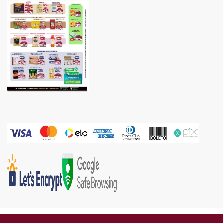
Gold Industria e Comercio Ltda | CNPJ: 05.671.160/0002-67 | Endereço: Rua Piên, 576 -