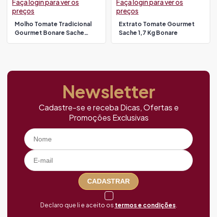
Faça login para ver os
Faça login para ver os
preços
preços
Molho Tomate Tradicional
Extrato Tomate Gourmet
Gourmet Bonare Sache
Sache 1,7 Kg Bonare
1,02kg
Newsletter
Cadastre-se e receba Dicas, Ofertas e
Promoções Exclusivas
CADASTRAR
Declaro que li e aceito os
termos e condições
.