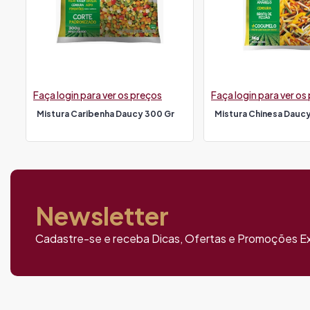
Faça login para ver os preços
Faça login para ver os
Mistura Caribenha Daucy 300 Gr
Mistura Chinesa Daucy
Newsletter
Cadastre-se e receba Dicas, Ofertas e Promoções Ex