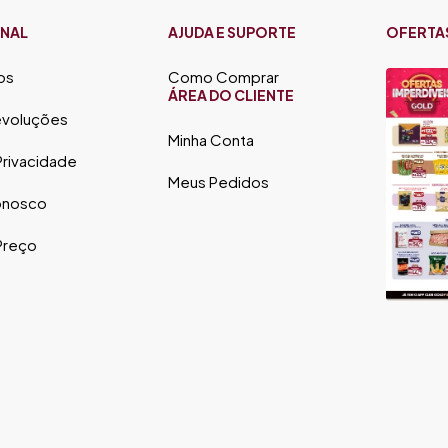
ONAL
AJUDA E SUPORTE
OFERTA
os
Como Comprar
ÁREA DO CLIENTE
evoluções
Minha Conta
 Privacidade
Meus Pedidos
onosco
 Preço