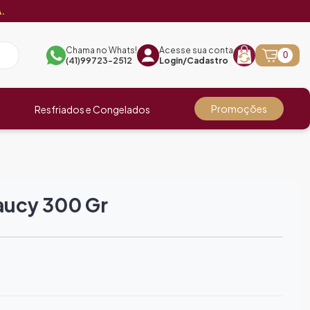
.
Chama no Whats!
Acesse sua conta
0
(41)99723-2512
Login/Cadastro
Promoções
Resfriados e Congelados
aucy 300 Gr