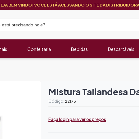
SEJA BEM VINDO! VOCÊ ESTÁ ACESSANDO O SITE DA DISTRIBUIDORA
nais
Confeitaria
Bebidas
Descartáveis
Mistura Tailandesa D
Código:
22173
Faça login para ver os preços