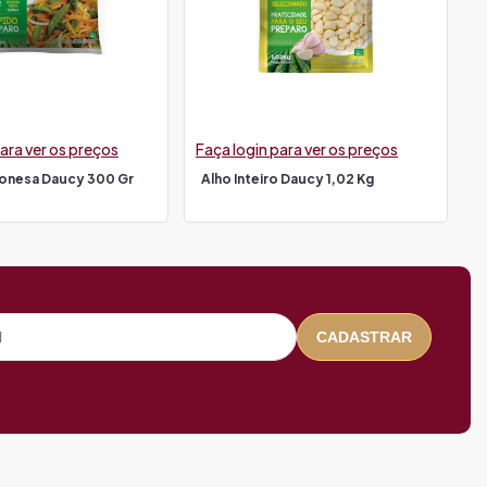
ara ver os preços
Faça login para ver os preços
ponesa Daucy 300 Gr
Alho Inteiro Daucy 1,02 Kg
CADASTRAR