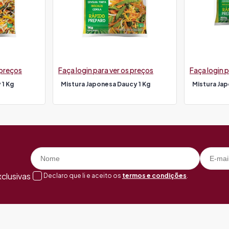
 preços
Faça login para ver os preços
Faça login p
 1 Kg
Mistura Japonesa Daucy 1 Kg
Mistura Ja
clusivas
Declaro que li e aceito os
termos e condições
.