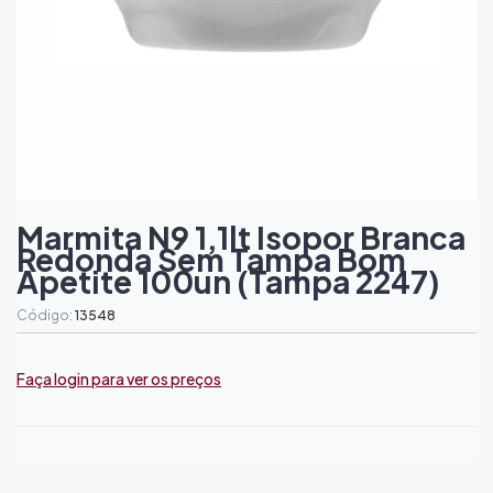
Marmita N9 1,1lt Isopor Branca
Redonda Sem Tampa Bom
Apetite 100un (tampa 2247)
Código:
13548
Faça login para ver os preços