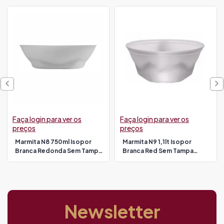
Faça login para ver os
Faça login para ver os
preços
preços
Marmita N8 750ml Isopor
Marmita N9 1,1lt Isopor
Branca Redonda Sem Tampa
Branca Red Sem Tampa
Bom Apetite 100un (tampa
Copobras 100un Pt104q
2247)
(tampa 13668)
Newsletter