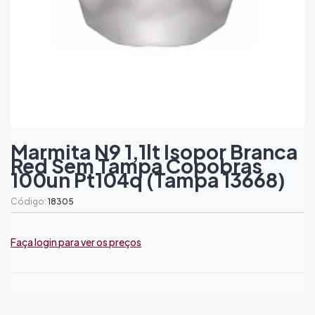
Marmita N9 1,1lt Isopor Branca
Red Sem Tampa Copobras
100un Pt104q (tampa 13668)
Código:
18305
Faça login para ver os preços