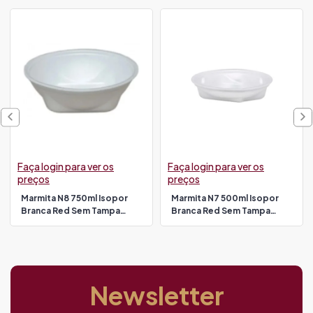
Faça login para ver os
Faça login para ver os
preços
preços
Marmita N8 750ml Isopor
Marmita N7 500ml Isopor
Branca Red Sem Tampa
Branca Red Sem Tampa
Copobras 100un Pt102q
Copobras 100un Pt100q
(tampa 13668)
(tampa 3668)
Newsletter