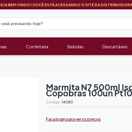
SEJA BEM VINDO! VOCÊ ESTÁ ACESSANDO O SITE DA DISTRIBUIDORA
nais
Confeitaria
Bebidas
Descartáveis
Marmita N7 500ml Is
Copobras 100un Pt1
Código:
14080
Faça login para ver os preços