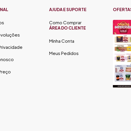
ONAL
AJUDA E SUPORTE
OFERTA
os
Como Comprar
ÁREA DO CLIENTE
evoluções
Minha Conta
 Privacidade
Meus Pedidos
onosco
 Preço