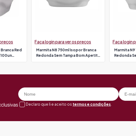
 preços
Faça login para ver os preços
Faça login p
r Branca Red
Marmita N8 750ml Isopor Branca
Marmita N9 
 100un
Redonda Sem Tampa Bom Apetite
Redonda S
100un (tampa 2247)
100un (tam
clusivas
Declaro que li e aceito os
termos e condições
.