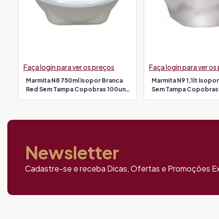
Faça login para ver os preços
Faça login para ver os
Marmita N8 750ml Isopor Branca
Marmita N9 1,1lt Isopo
Red Sem Tampa Copobras 100un
Sem Tampa Copobras
Pt102q (tampa 13668)
Pt104q (tampa 13668)
Newsletter
Cadastre-se e receba Dicas, Ofertas e Promoções Ex