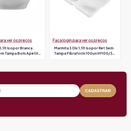
ara ver os preços
Faça login para ver os preços
1,1lt Isopor Branca
Marmita 3 Div 1,1lt Isopor Ret Sem
em Tampa Bom Apetite
Tampa Fibraform 100un Hf100/3
pa 2247)
(tampa 17632)
CADASTRAR