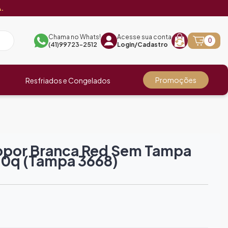
.
Chama no Whats!
Acesse sua conta
0
(41)99723-2512
Login/Cadastro
Promoções
Resfriados e Congelados
opor Branca Red Sem Tampa
00q (tampa 3668)