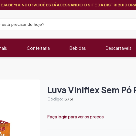
SEJA BEM VINDO! VOCÊ ESTÁ ACESSANDO O SITE DA DISTRIBUIDORA
nais
Confeitaria
Bebidas
Descartáveis
Luva Viniflex Sem Pó
Código:
13751
Faça login para ver os preços