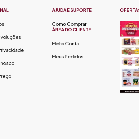
ONAL
AJUDA E SUPORTE
OFERTA
os
Como Comprar
ÁREA DO CLIENTE
evoluções
Minha Conta
 Privacidade
Meus Pedidos
onosco
 Preço