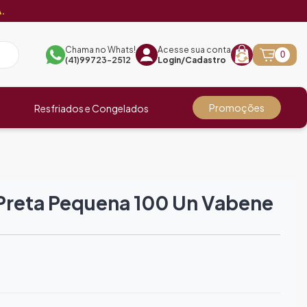
.
Chama no Whats!
Acesse sua conta
0
(41)99723-2512
Login/Cadastro
Promoções
Resfriados e Congelados
 Preta Pequena 100 Un Vabene