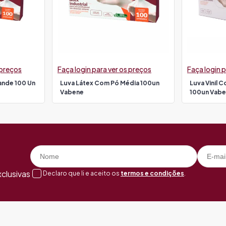
 preços
Faça login para ver os preços
Faça login p
ande 100 Un
Luva Látex Com Pó Média 100un
Luva Vinil 
Vabene
100un Vab
clusivas
Declaro que li e aceito os
termos e condições
.