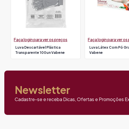
Faça login para ver os preços
Faça login para ver os
Luva Descartável Plástica
Luva Látex Com Pó Gr
Transparente 100un Vabene
Vabene
Newsletter
Cadastre-se e receba Dicas, Ofertas e Promoções Ex