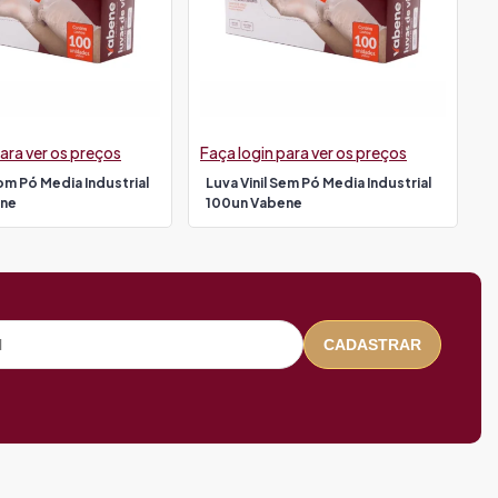
ara ver os preços
Faça login para ver os preços
Com Pó Media Industrial
Luva Vinil Sem Pó Media Industrial
ene
100un Vabene
CADASTRAR