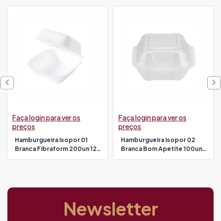
Faça login para ver os
Faça login para ver os
preços
preços
Hamburgueira Isopor 01
Hamburgueira Isopor 02
Branca Fibraform 200un 12,5
Branca Bom Apetite 100un
X 12 X 7,5cm Hf01
15,4 X 15 X 7cm Bh02
Newsletter