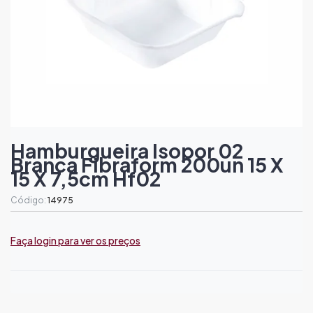
Hamburgueira Isopor 02
Branca Fibraform 200un 15 X
15 X 7,5cm Hf02
Código:
14975
Faça login para ver os preços