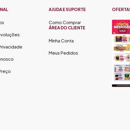
ONAL
AJUDA E SUPORTE
OFERTA
os
Como Comprar
ÁREA DO CLIENTE
evoluções
Minha Conta
 Privacidade
Meus Pedidos
onosco
 Preço