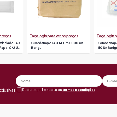
 preços
Faça login para ver os preços
Faça login p
mbalado 14 X
Guardanapo 14 X 14 Cm 1.000 Un
Guardanapo
Papel C/2 Un
Barigui
50 Un Barig
clusivas
Declaro que li e aceito os
termos e condições
.