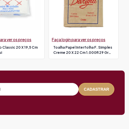
ara ver os preços
Faça login para ver os preços
 Classic 20 X 19,5 Cm
Toalha Papel Interfolha F. Simples
ui
Creme 20 X 22 Cm 1.000fl 29 Gr
Barigui
CADASTRAR