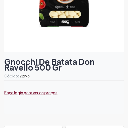
Gnocchi De Batata Don
Ravello 500 Gr
Código:
22196
Faça login para ver os preços