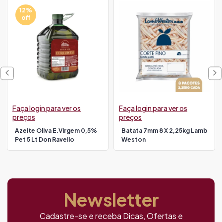
12%
off
Faça login para ver os
Faça login para ver os
preços
preços
Azeite Oliva E.virgem 0,5%
Batata 7mm 8 X 2,25kg Lamb
Pet 5 Lt Don Ravello
Weston
Newsletter
Cadastre-se e receba Dicas, Ofertas e