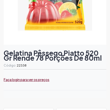
Gelatina Pêssego Piatto 520
Gr Rende 78 Porções De 80ml
Código:
22338
Faça login para ver os preços