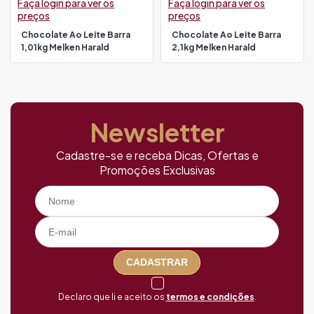
Faça login para ver os
Faça login para ver os
preços
preços
Chocolate Ao Leite Barra
Chocolate Ao Leite Barra
1,01kg Melken Harald
2,1kg Melken Harald
Newsletter
Cadastre-se e receba Dicas, Ofertas e
Promoções Exclusivas
CADASTRAR
Declaro que li e aceito os
termos e condições
.