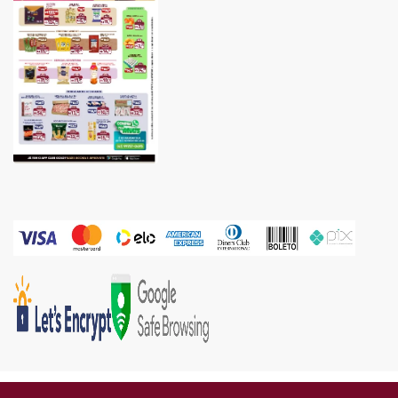
Gold Industria e Comercio Ltda | CNPJ: 05.671.160/0002-67 | Endereço: Rua Piên, 576 -