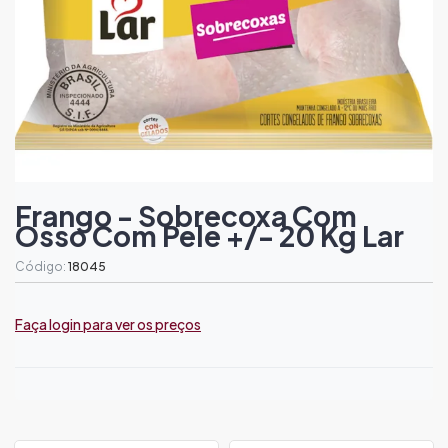
Frango - Sobrecoxa Com
Osso Com Pele +/- 20 Kg Lar
Código:
18045
Faça login para ver os preços