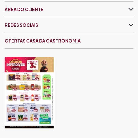
ÁREA DO CLIENTE
REDES SOCIAIS
OFERTAS CASA DA GASTRONOMIA