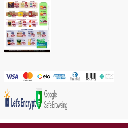
Gold Industria e Comercio Ltda | CNPJ: 05.671.160/0002-67 | Endereço: Rua Piên, 576 -