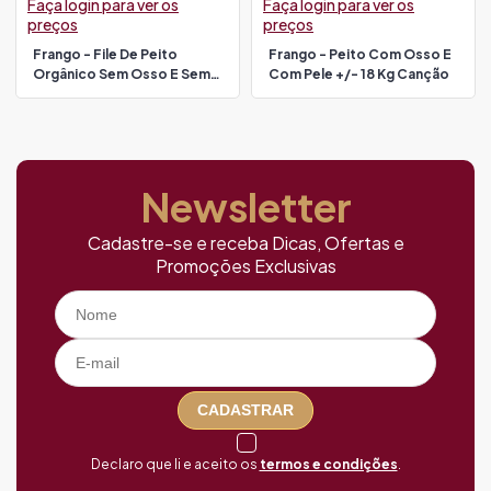
Faça login para ver os
Faça login para ver os
preços
preços
Frango - File De Peito
Frango - Peito Com Osso E
Orgânico Sem Osso E Sem
Com Pele +/- 18 Kg Canção
Pele 750 Gr Villa Germânia
Newsletter
Cadastre-se e receba Dicas, Ofertas e
Promoções Exclusivas
CADASTRAR
Declaro que li e aceito os
termos e condições
.