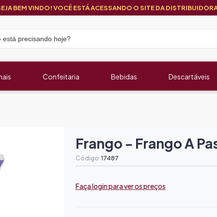
SEJA BEM VINDO! VOCÊ ESTÁ ACESSANDO O SITE DA DISTRIBUIDORA
nais
Confeitaria
Bebidas
Descartáveis
Frango - Frango A Pas
Código:
17487
Faça login para ver os preços