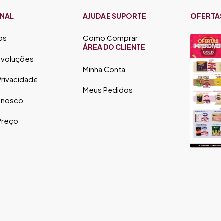
ONAL
AJUDA E SUPORTE
OFERTA
os
Como Comprar
ÁREA DO CLIENTE
evoluções
Minha Conta
 Privacidade
Meus Pedidos
onosco
 Preço