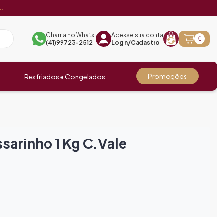
.
Chama no Whats!
Acesse sua conta
0
(41)99723-2512
Login/Cadastro
Promoções
Resfriados e Congelados
sarinho 1 Kg C.vale