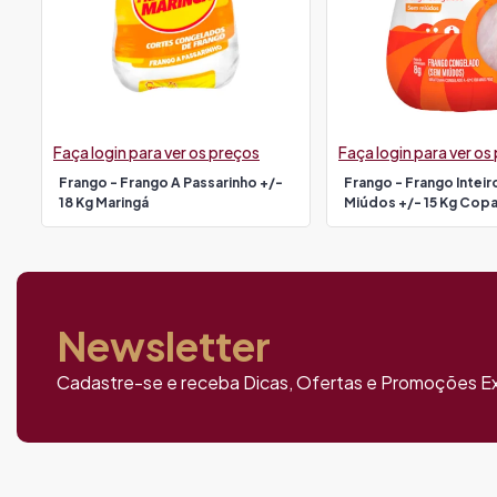
Faça login para ver os preços
Faça login para ver os
Frango - Frango A Passarinho +/-
Frango - Frango Intei
18 Kg Maringá
Miúdos +/- 15 Kg Cop
Newsletter
Cadastre-se e receba Dicas, Ofertas e Promoções Ex