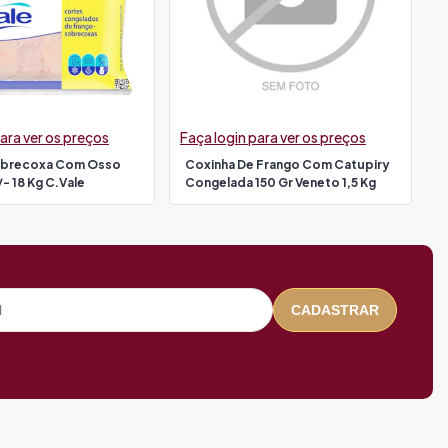
ara ver os preços
Faça login para ver os preços
obrecoxa Com Osso
Coxinha De Frango Com Catupiry
- 18 Kg C.vale
Congelada 150 Gr Veneto 1,5 Kg
CADASTRAR