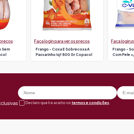
 preços
Faça login para ver os preços
Faça login p
ro Sem
Frango - Coxa E Sobrecoxa A
Frango - S
acol
Passarinho Iqf 800 Gr Copacol
Com Pele +/
clusivas
Declaro que li e aceito os
termos e condições
.