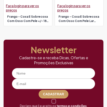
Faça login para ver os
Faça login para ver os
preços
preços
Frango - Coxa E Sobrecoxa
Frango - Coxa E Sobrecoxa
Com Osso Com Pele +/- 18
Com Osso Com Pele Lar
Kg Levo
Pacote
Newsletter
Cadastre-se e receba Dicas, Ofertas e
Promoções Exclusivas
CADASTRAR
Declaro que li e aceito os
termos e condições
.