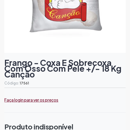
Frango - Coxa E Sobrecoxa
Com Osso Com Pele +/- 18 Kg
Canção
Código:
17561
Faça login para ver os preços
Produto indisponível