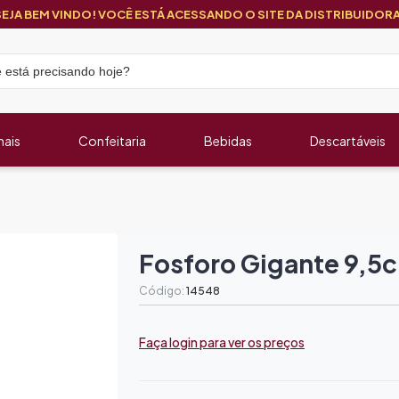
SEJA BEM VINDO! VOCÊ ESTÁ ACESSANDO O SITE DA DISTRIBUIDORA
nais
Confeitaria
Bebidas
Descartáveis
Fosforo Gigante 9,5
Código:
14548
Faça login para ver os preços