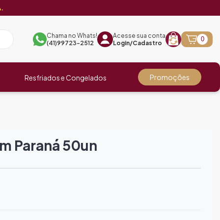
.
Chama no Whats!
Acesse sua conta
0
(41)99723-2512
Login/Cadastro
Promoções
Resfriados e Congelados
cm Paraná 50un