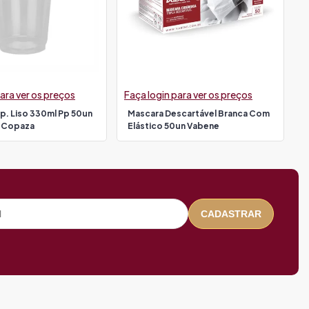
ara ver os preços
Faça login para ver os preços
p. Liso 330ml Pp 50un
Mascara Descartável Branca Com
 Copaza
Elástico 50un Vabene
CADASTRAR