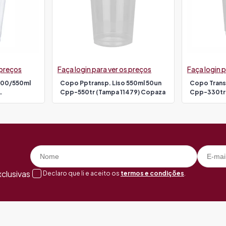
 preços
Faça login para ver os preços
Faça login p
500/550ml
Copo Pptransp. Liso 550ml 50un
Copo Trans
Cpp-550tr (tampa 11479) Copaza
Cpp-330tr
pobras
clusivas
Declaro que li e aceito os
termos e condições
.