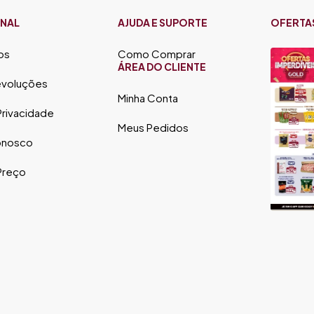
ONAL
AJUDA E SUPORTE
OFERTA
os
Como Comprar
ÁREA DO CLIENTE
evoluções
Minha Conta
 Privacidade
Meus Pedidos
onosco
 Preço