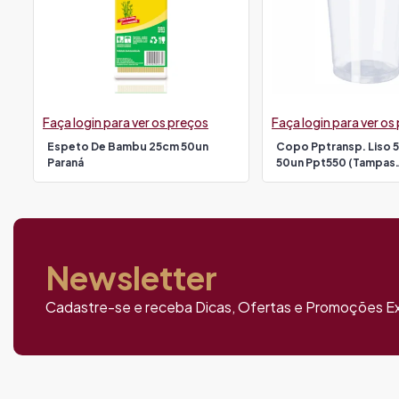
Faça login para ver os preços
Faça login para ver os
Espeto De Bambu 25cm 50un
Copo Pptransp. Liso 
Paraná
50un Ppt550 (tampas
2414/3901/3902) Co
Newsletter
Cadastre-se e receba Dicas, Ofertas e Promoções Ex