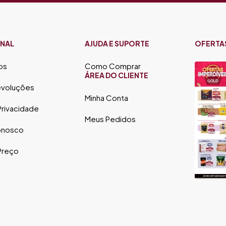
ONAL
AJUDA E SUPORTE
OFERTA
os
Como Comprar
ÁREA DO CLIENTE
evoluções
Minha Conta
 Privacidade
Meus Pedidos
onosco
 Preço