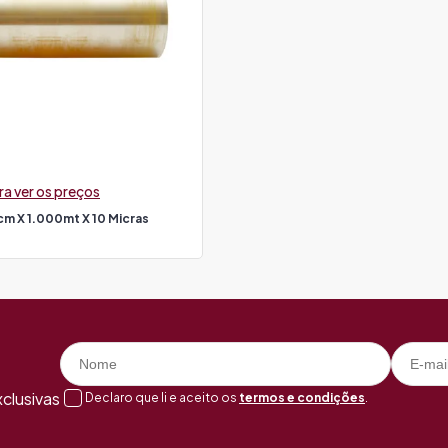
ra ver os preços
cm X 1.000mt X 10 Micras
clusivas
Declaro que li e aceito os
termos e condições
.