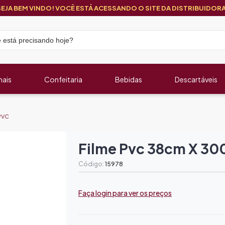
SEJA BEM VINDO! VOCÊ ESTÁ ACESSANDO O SITE DA DISTRIBUIDORA
nais
Confeitaria
Bebidas
Descartáveis
 PVC
Filme Pvc 38cm X 30
Código:
15978
Faça login para ver os preços