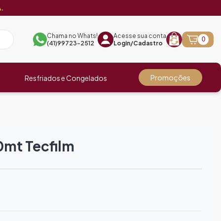
.
Chama no Whats!
Acesse sua conta
0
(41)99723-2512
Login/Cadastro
Promoções
Resfriados e Congelados
0mt Tecfilm