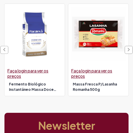
Faça login para ver os
Faça login para ver os
preços
preços
Fermento Biológico
Massa Fresca P/lasanha
Instantâneo Massa Doce
Romanha 500g
500g Paraleva
Newsletter