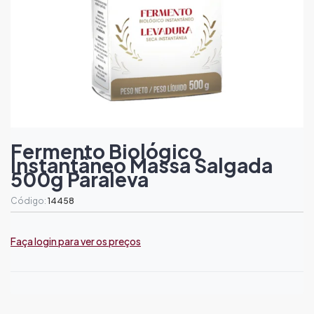
Fermento Biológico
Instantâneo Massa Salgada
500g Paraleva
Código:
14458
Faça login para ver os preços