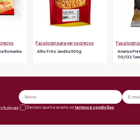
 preços
Faça login para ver os preços
Faça login p
ha Romanha
Alho Frito Jandira 500g
Ameixa Pre
110/132 Tai
clusivas
Declaro que li e aceito os
termos e condições
.