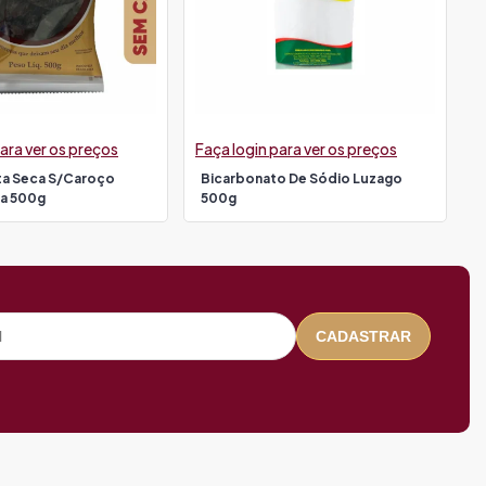
ara ver os preços
Faça login para ver os preços
ta Seca S/caroço
Bicarbonato De Sódio Luzago
na 500g
500g
CADASTRAR