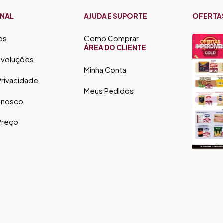
ONAL
AJUDA E SUPORTE
OFERTA
os
Como Comprar
ÁREA DO CLIENTE
evoluções
Minha Conta
 Privacidade
Meus Pedidos
onosco
 Preço