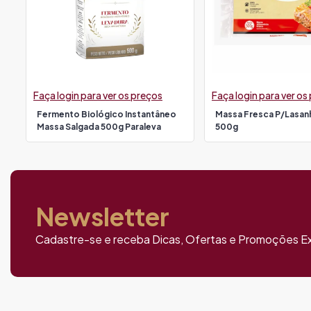
Faça login para ver os preços
Faça login para ver os
Fermento Biológico Instantâneo
Massa Fresca P/lasan
Massa Salgada 500g Paraleva
500g
Newsletter
Cadastre-se e receba Dicas, Ofertas e Promoções Ex