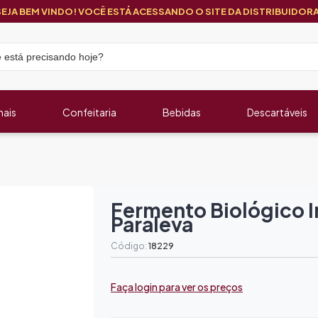
SEJA BEM VINDO! VOCÊ ESTÁ ACESSANDO O SITE DA DISTRIBUIDORA
nais
Confeitaria
Bebidas
Descartáveis
Fermento Biológico 
Paraleva
Código:
18229
Faça login para ver os preços