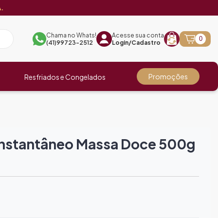
.
Chama no Whats!
Acesse sua conta
0
(41)99723-2512
Login/Cadastro
Promoções
Resfriados e Congelados
Instantâneo Massa Doce 500g