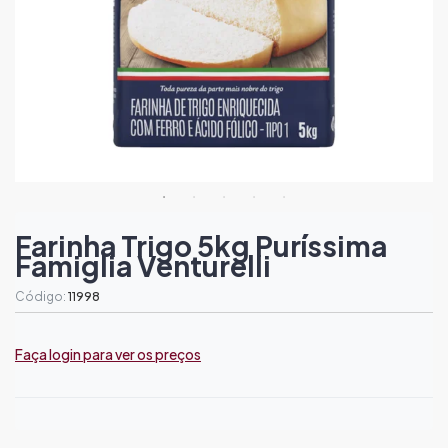
Farinha Trigo 5kg Puríssima
Famiglia Venturelli
Código:
11998
Faça login para ver os preços