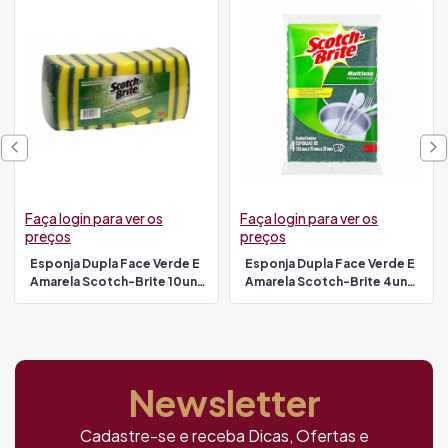
Faça login para ver os
Faça login para ver os
preços
preços
Esponja Dupla Face Verde E
Esponja Dupla Face Verde E
Amarela Scotch-Brite 10un
Amarela Scotch-Brite 4un
3m
3m
Newsletter
Cadastre-se e receba Dicas, Ofertas e