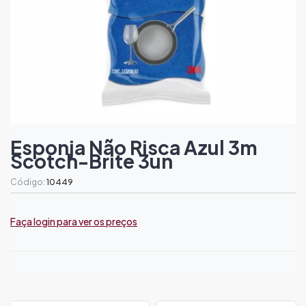
Esponja Não Risca Azul 3m
Scotch-Brite 3un
Código:
10449
Faça login para ver os preços