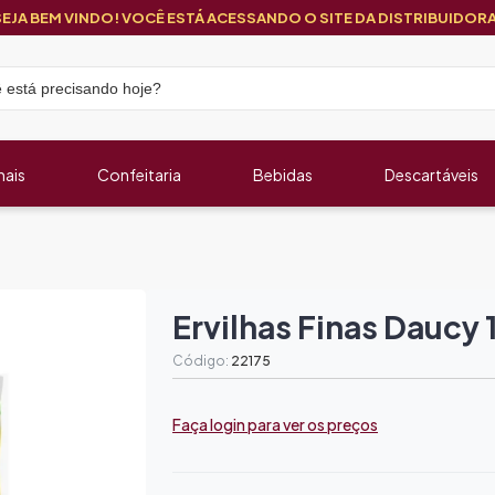
SEJA BEM VINDO! VOCÊ ESTÁ ACESSANDO O SITE DA DISTRIBUIDORA
nais
Confeitaria
Bebidas
Descartáveis
Ervilhas Finas Daucy 
Código:
22175
Faça login para ver os preços