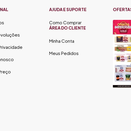
ONAL
AJUDA E SUPORTE
OFERTA
os
Como Comprar
ÁREA DO CLIENTE
evoluções
Minha Conta
 Privacidade
Meus Pedidos
onosco
 Preço