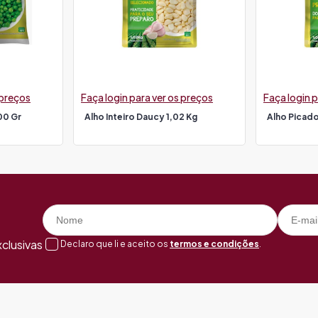
 preços
Faça login para ver os preços
Faça login p
00 Gr
Alho Inteiro Daucy 1,02 Kg
Alho Picado
clusivas
Declaro que li e aceito os
termos e condições
.