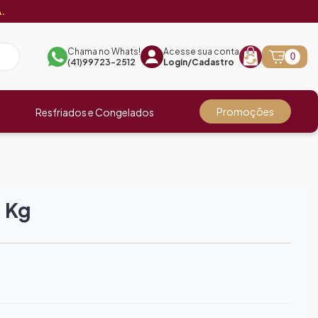
.
Chama no Whats!
Acesse sua conta
0
(41)99723-2512
Login/Cadastro
Promoções
Resfriados e Congelados
1 Kg