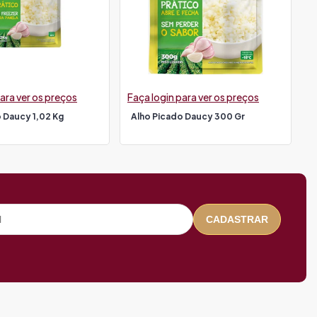
ara ver os preços
Faça login para ver os preços
 Daucy 1,02 Kg
Alho Picado Daucy 300 Gr
CADASTRAR