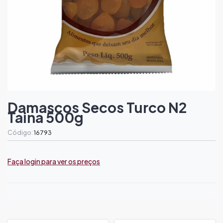
Damascos Secos Turco N2
Taina 500g
Código:
16793
Faça login para ver os preços