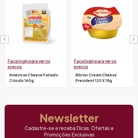
Faça login para ver os
Faça login para ver os
preços
preços
American Cheese Fatiado
Blister Cream Cheese
Crioulo 160g
President 120 X 18g
Newsletter
Cadastre-se e receba Dicas, Ofertas e
Promoções Exclusivas