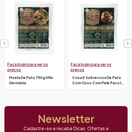
Faça login para ver os
Faça login para ver os
preços
preços
Moela De Pato 750g Villa
Coxa E Sobrecoxa De Pato
Germânia
Com Osso Com Pele Pacote
Com 2 Unidades +/-500g
Villa Germânia
Newsletter
Cadastre-se e receba Dicas, Ofertas e