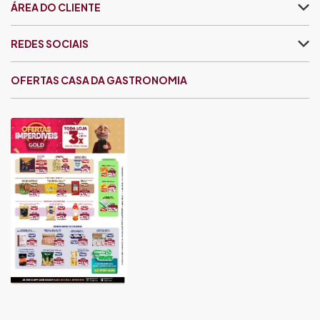
ÁREA DO CLIENTE
REDES SOCIAIS
OFERTAS CASA DA GASTRONOMIA