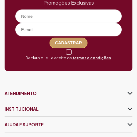
Promoções Exclusivas
CADASTRAR
Declaro que li e aceito os
termos e condições
.
ATENDIMENTO
INSTITUCIONAL
AJUDA E SUPORTE