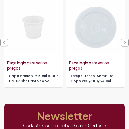
Faça login para ver os
Faça login para ver os
preços
preços
Copo Branco Ps 50ml 100un
Tampa Transp. Sem Furo
Cc-050br Cristalcopo
Copo 250/300/330ml
100un T-300tr (compatível
14260/14547) Cristalcopo
Newsletter
Cadastre-se e receba Dicas, Ofertas e