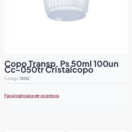
Copo Transp. Ps 50ml 100un
Cc-050tr Cristalcopo
Código:
13132
Faça login para ver os preços