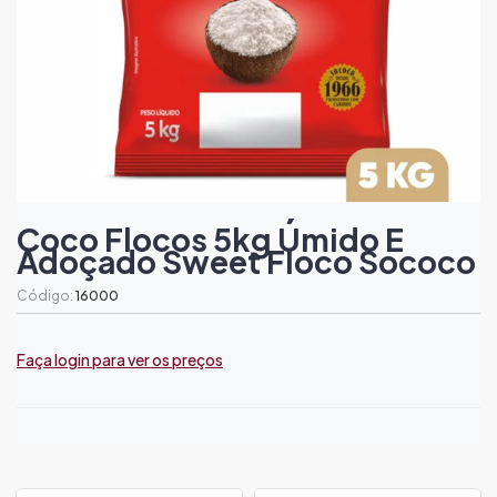
Coco Flocos 5kg Úmido E
Adoçado Sweet Floco Sococo
Código:
16000
Faça login para ver os preços