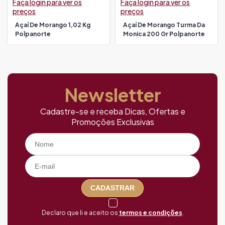
Faça login para ver os
Faça login para ver os
preços
preços
Açaí De Morango 1,02 Kg
Açaí De Morango Turma Da
Polpanorte
Monica 200 Gr Polpanorte
Newsletter
Cadastre-se e receba Dicas, Ofertas e
Promoções Exclusivas
CADASTRAR
Declaro que li e aceito os
termos e condições
.