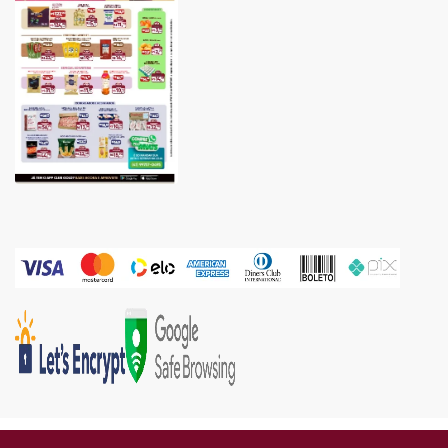
Gold Industria e Comercio Ltda | CNPJ: 05.671.160/0002-67 | Endereço: Rua Piên, 576 -