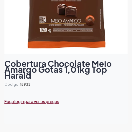
Cobertura Chocolate Meio
Amargo Gotas 1,01kg Top
Harald
Código:
15932
Faça login para ver os preços