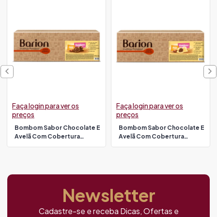
Faça login para ver os
Faça login para ver os
preços
preços
Bombom Sabor Chocolate E
Bombom Sabor Chocolate E
Avelã Com Cobertura
Avelã Com Cobertura
Chocolate Ao Leite 2,3 Kg
Chocolate Branco 2,3 Kg
Barion
Barion
Newsletter
Cadastre-se e receba Dicas, Ofertas e