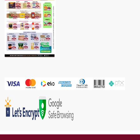
Gold Industria e Comercio Ltda | CNPJ: 05.671.160/0002-67 | Endereço: Rua Piên, 576 -