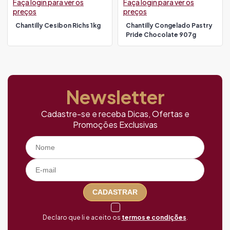
Faça login para ver os
Faça login para ver os
preços
preços
Chantilly Cesibon Richs 1kg
Chantilly Congelado Pastry
Pride Chocolate 907g
Newsletter
Cadastre-se e receba Dicas, Ofertas e
Promoções Exclusivas
CADASTRAR
Declaro que li e aceito os
termos e condições
.