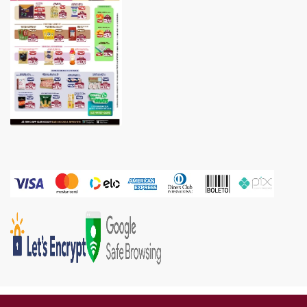
Gold Industria e Comercio Ltda | CNPJ: 05.671.160/0002-67 | Endereço: Rua Piên, 576 -