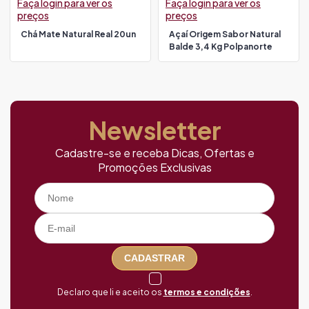
Faça login para ver os
Faça login para ver os
preços
preços
Chá Mate Natural Real 20un
Açaí Origem Sabor Natural
Balde 3,4 Kg Polpanorte
Newsletter
Cadastre-se e receba Dicas, Ofertas e
Promoções Exclusivas
CADASTRAR
Declaro que li e aceito os
termos e condições
.