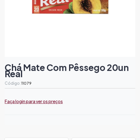
Chá Mate Com Pêssego 20un
Real
Código:
11079
Faça login para ver os preços