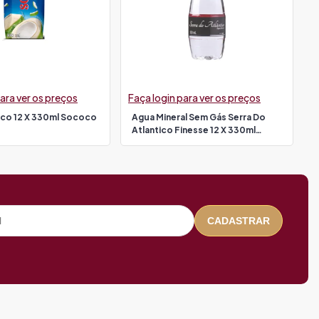
ara ver os preços
Faça login para ver os preços
co 12 X 330ml Sococo
Agua Mineral Sem Gás Serra Do
Atlantico Finesse 12 X 330ml
Rotulo Preto
CADASTRAR