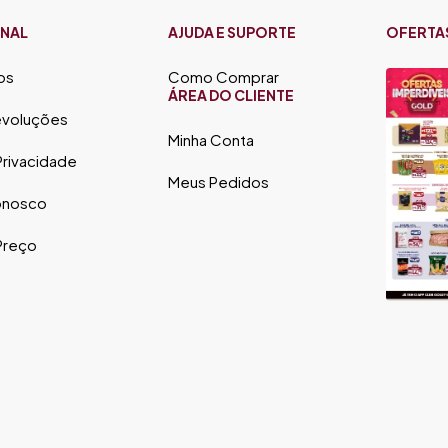
ONAL
AJUDA E SUPORTE
OFERTA
os
Como Comprar
ÁREA DO CLIENTE
evoluções
Minha Conta
 Privacidade
Meus Pedidos
onosco
 Preço