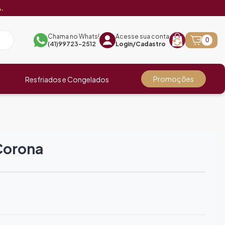
.
Chama no Whats!
Acesse sua conta
0
(41)99723-2512
Login/Cadastro
Promoções
Resfriados e Congelados
Corona