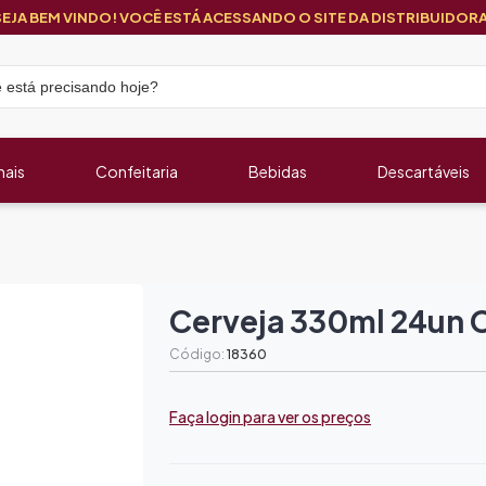
SEJA BEM VINDO! VOCÊ ESTÁ ACESSANDO O SITE DA DISTRIBUIDORA
nais
Confeitaria
Bebidas
Descartáveis
Cerveja 330ml 24un 
Código:
18360
Faça login para ver os preços