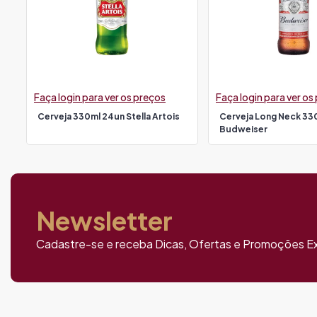
Faça login para ver os preços
Faça login para ver os
Cerveja 330ml 24un Stella Artois
Cerveja Long Neck 33
Budweiser
Newsletter
Cadastre-se e receba Dicas, Ofertas e Promoções Ex