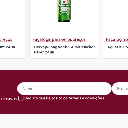
 preços
Faça login para ver os preços
Faça login p
0ml 24un
Cerveja Long Neck 330ml Heineken
Agua De Co
Pilsen 24un
clusivas
Declaro que li e aceito os
termos e condições
.