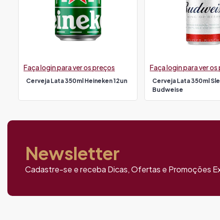
Faça login para ver os preços
Faça login para ver os
Cerveja Lata 350ml Heineken 12un
Cerveja Lata 350ml Sl
Budweise
Newsletter
Cadastre-se e receba Dicas, Ofertas e Promoções Ex