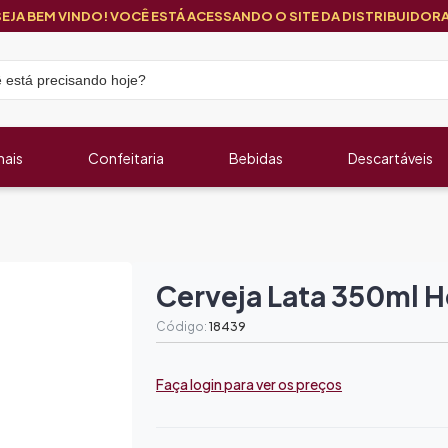
SEJA BEM VINDO! VOCÊ ESTÁ ACESSANDO O SITE DA DISTRIBUIDORA
nais
Confeitaria
Bebidas
Descartáveis
Cerveja Lata 350ml H
Código:
18439
Faça login para ver os preços