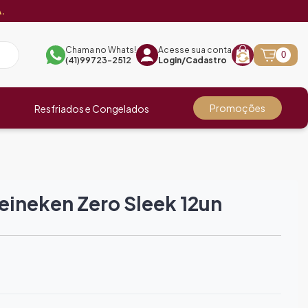
.
Chama no Whats!
Acesse sua conta
0
(41)99723-2512
Login/Cadastro
Promoções
Resfriados e Congelados
eineken Zero Sleek 12un