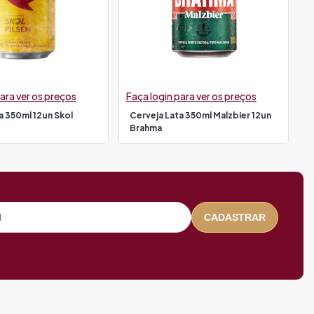
ara ver os preços
Faça login para ver os preços
a 350ml 12un Skol
Cerveja Lata 350ml Malzbier 12un
Brahma
CADASTRAR