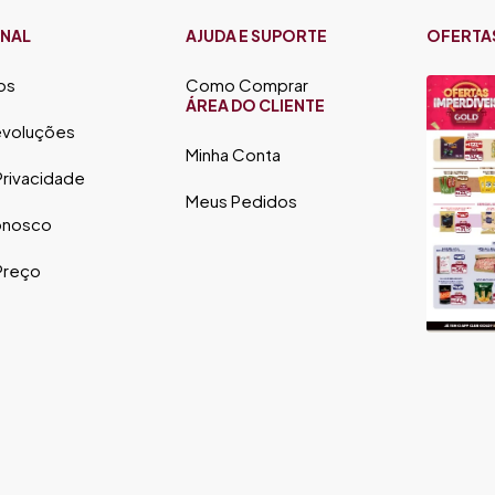
ONAL
AJUDA E SUPORTE
OFERTA
os
Como Comprar
ÁREA DO CLIENTE
evoluções
Minha Conta
 Privacidade
Meus Pedidos
onosco
 Preço