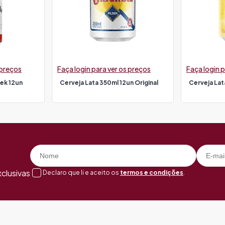
 preços
Faça login para ver os preços
Faça login p
eek 12un
Cerveja Lata 350ml 12un Original
Cerveja Lat
clusivas
Declaro que li e aceito os
termos e condições
.