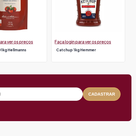
ara ver os preços
Faça login para ver os preços
01kg Hellmanns
Catchup 1kg Hemmer
CADASTRAR