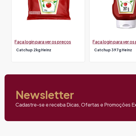
Faça login para ver os preços
Faça login para ver os
Catchup 2kg Heinz
Catchup 397g Heinz
Newsletter
Cadastre-se e receba Dicas, Ofertas e Promoções Ex