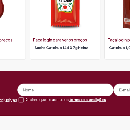
 preços
Faça login para ver os preços
Faça login p
Sache Catchup 144 X 7g Heinz
Catchup 1,
clusivas
Declaro que li e aceito os
termos e condições
.