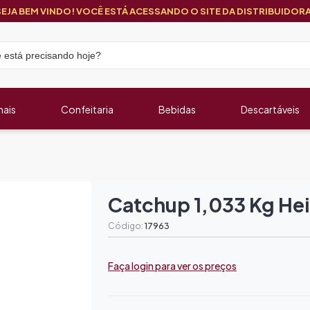
SEJA BEM VINDO! VOCÊ ESTÁ ACESSANDO O SITE DA DISTRIBUIDORA
nais
Confeitaria
Bebidas
Descartáveis
Catchup 1,033 Kg He
Código:
17963
Faça login para ver os preços