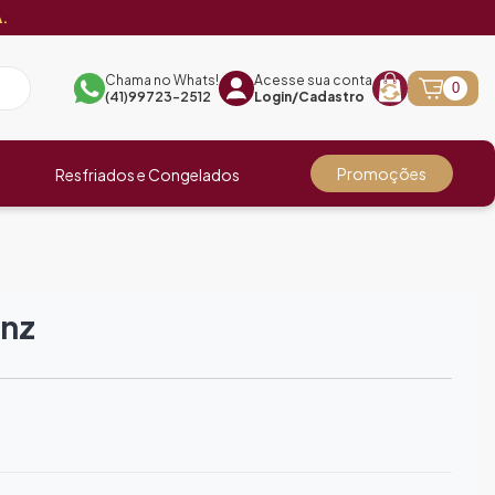
.
Chama no Whats!
Acesse sua conta
0
(41)99723-2512
Login/Cadastro
Promoções
Resfriados e Congelados
inz