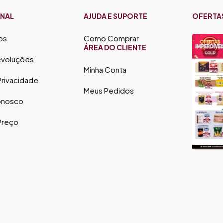
ONAL
AJUDA E SUPORTE
OFERTA
os
Como Comprar
ÁREA DO CLIENTE
evoluções
Minha Conta
 Privacidade
Meus Pedidos
onosco
 Preço