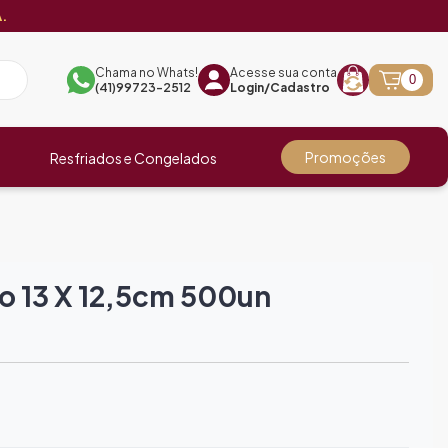
.
Chama no Whats!
Acesse sua conta
0
(41)99723-2512
Login/Cadastro
Promoções
Resfriados e Congelados
o 13 X 12,5cm 500un