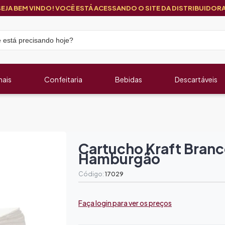
SEJA BEM VINDO! VOCÊ ESTÁ ACESSANDO O SITE DA DISTRIBUIDORA
nais
Confeitaria
Bebidas
Descartáveis
Cartucho Kraft Branc
Hamburgão
Código:
17029
Faça login para ver os preços