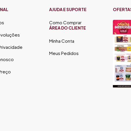
ONAL
AJUDA E SUPORTE
OFERTA
os
Como Comprar
ÁREA DO CLIENTE
evoluções
Minha Conta
 Privacidade
Meus Pedidos
onosco
 Preço