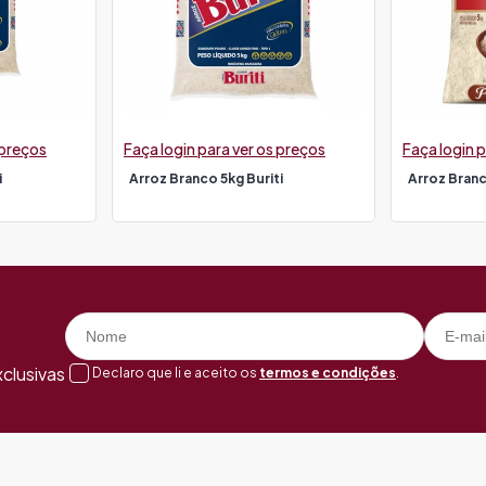
 preços
Faça login para ver os preços
Faça login p
i
Arroz Branco 5kg Buriti
Arroz Branc
clusivas
Declaro que li e aceito os
termos e condições
.