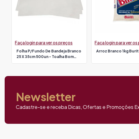
Faça login para ver os preços
Faça login para ver os
Folha P/fundo De Bandeja Branco
Arroz Branco 1kg Burit
25 X 35cm 500un - Toalha Bom
Apetite
Newsletter
Cadastre-se e receba Dicas, Ofertas e Promoções Ex