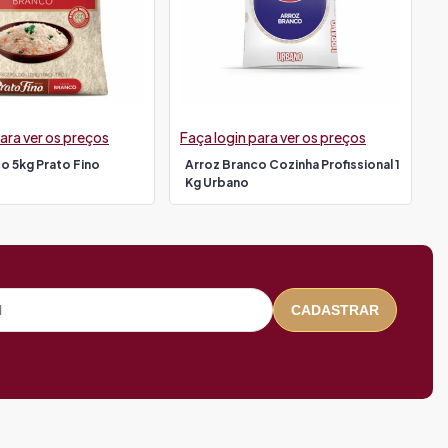
ara ver os preços
Faça login para ver os preços
o 5kg Prato Fino
Arroz Branco Cozinha Profissional 1
Kg Urbano
CADASTRAR