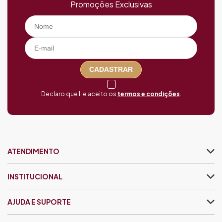
Promoções Exclusivas
CADASTRAR
Declaro que li e aceito os
termos e condições
.
ATENDIMENTO
INSTITUCIONAL
AJUDA E SUPORTE