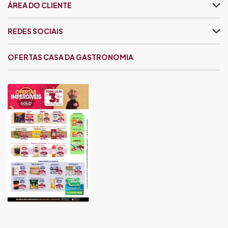
ÁREA DO CLIENTE
REDES SOCIAIS
OFERTAS CASA DA GASTRONOMIA