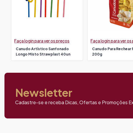
Faça login para ver os preços
Faça login para ver os
Canudo Artístico Sanfonado
Canudo Para Rechear
Longo Misto Strawplast 40un
200g
Newsletter
Cadastre-se e receba Dicas, Ofertas e Promoções Ex