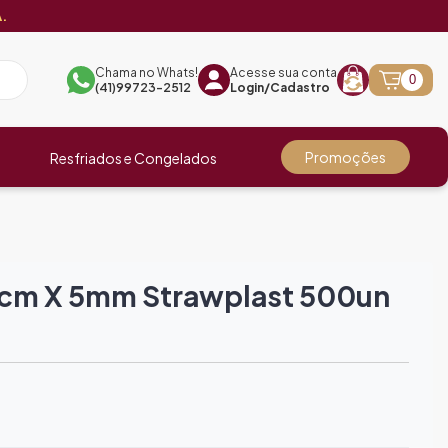
.
Chama no Whats!
Acesse sua conta
0
(41)99723-2512
Login/Cadastro
Promoções
Resfriados e Congelados
4cm X 5mm Strawplast 500un