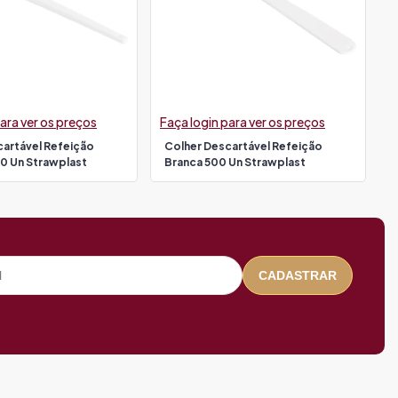
ara ver os preços
Faça login para ver os preços
cartável Refeição
Colher Descartável Refeição
0 Un Strawplast
Branca 500 Un Strawplast
CADASTRAR