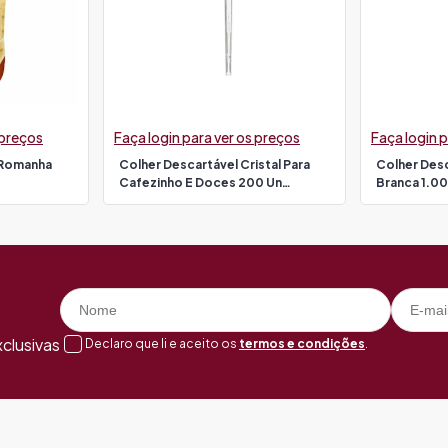
 preços
Faça login para ver os preços
Faça login p
 Romanha
Colher Descartável Cristal Para
Colher Des
Cafezinho E Doces 200 Un
Branca 1.00
Strawplast
clusivas
Declaro que li e aceito os
termos e condições
.