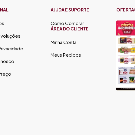
ONAL
AJUDA E SUPORTE
OFERTA
os
Como Comprar
ÁREA DO CLIENTE
evoluções
Minha Conta
 Privacidade
Meus Pedidos
onosco
 Preço