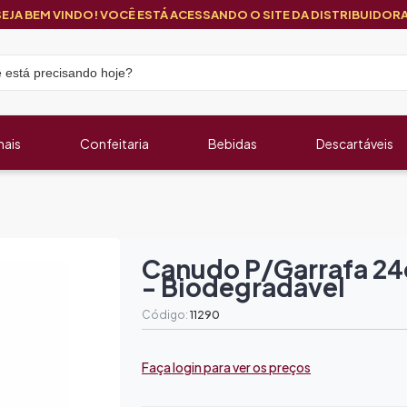
SEJA BEM VINDO! VOCÊ ESTÁ ACESSANDO O SITE DA DISTRIBUIDORA
nais
Confeitaria
Bebidas
Descartáveis
Canudo P/garrafa 2
- Biodegradável
Código:
11290
Faça login para ver os preços